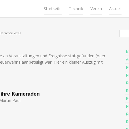
Startseite
Technik
Verein
Aktuell
Suc
Berichte 2013
K
 an Veranstaltungen und Ereignisse stattgefunden (oder
A
euerwehr Haar beteiligt war. Hier ein kleiner Auszug mit
R
R
R
R
m ihre Kameraden
R
Martin Paul
R
R
R