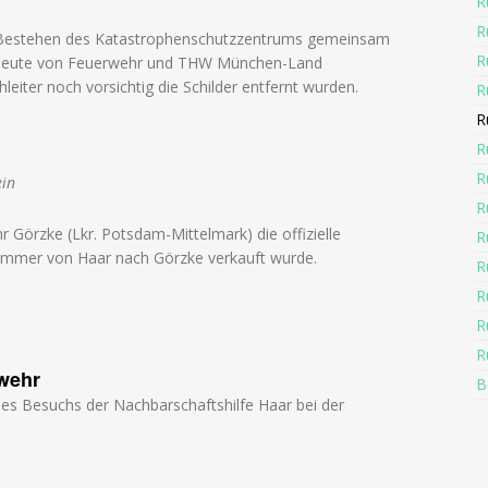
R
R
Bestehen des Katastrophenschutzzentrums gemeinsam
R
d heute von Feuerwehr und THW München-Land
eiter noch vorsichtig die Schilder entfernt wurden.
R
R
R
R
ein
R
 Görzke (Lkr. Potsdam-Mittelmark) die offizielle
R
ommer von Haar nach Görzke verkauft wurde.
R
R
R
R
wehr
B
es Besuchs der Nachbarschaftshilfe Haar bei der