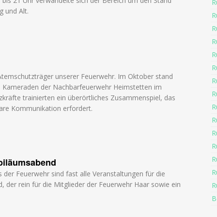
3 bis 21 Uhr verwandelte sich der Bereich um den Stand
R
g und Alt.
R
R
R
R
R
e Atemschutzträger unserer Feuerwehr. Im Oktober stand
R
n Kameraden der Nachbarfeuerwehr Heimstetten im
R
kräfte trainierten ein überörtliches Zusammenspiel, das
R
lare Kommunikation erfordert.
R
R
R
R
ubiläumsabend
R
der Feuerwehr sind fast alle Veranstaltungen für die
d, der rein für die Mitglieder der Feuerwehr Haar sowie ein
R
B