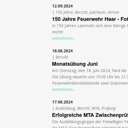
12.09.2024
|
150 Jahre, Bericht, Jubiläum, Verein
150 Jahre Feuerwehr Haar - Fo
In 150 Jahren sammeln sich eine Menge Fo
reicht!
weiterlesen...
18.06.2024
|
Bericht
Monatsübung Juni
Am Dienstag, den 18. Juni 2024, fand die
Die Übung dauerte von 19:00 Uhr bis 21:30
Feuerwehrdienstleistende zwei Stationen 
weiterlesen...
17.06.2024
|
Ausbildung, Bericht, MTA, Prüfung
Erfolgreiche MTA Zwischenprü
Die Ausbildungsgruppe der Freiwilligen 
die MTA Zwischenprüfung erfolgreich be