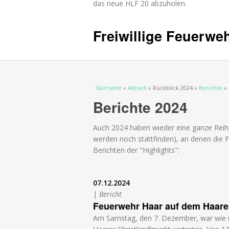
das neue HLF 20 abzuholen.
Freiwillige Feuerwe
Sie sind hier
Startseite
»
Aktuell
» Rückblick 2024 »
Berichte
» 
Berichte 2024
Auch 2024 haben wieder eine ganze Reihe
werden noch stattfinden), an denen die F
Berichten der "Highlights":
07.12.2024
|
Bericht
Feuerwehr Haar auf dem Haarer
Am Samstag, den 7. Dezember, war wie in