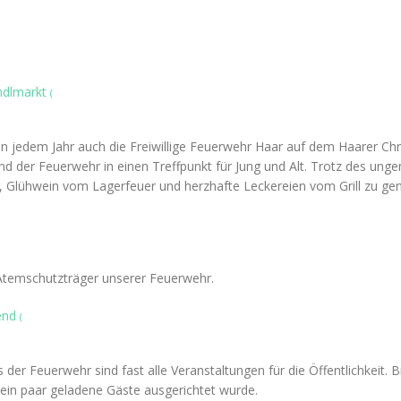
ndlmarkt
(
 jedem Jahr auch die Freiwillige Feuerwehr Haar auf dem Haarer Chris
d der Feuerwehr in einen Treffpunkt für Jung und Alt. Trotz des unge
, Glühwein vom Lagerfeuer und herzhafte Leckereien vom Grill zu ge
 Atemschutzträger unserer Feuerwehr.
bend
(
er Feuerwehr sind fast alle Veranstaltungen für die Öffentlichkeit. B
 ein paar geladene Gäste ausgerichtet wurde.