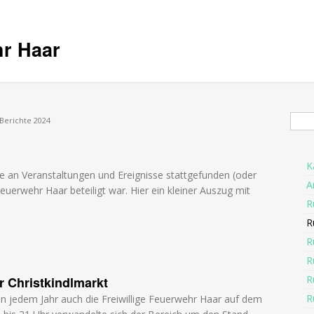
hr Haar
Suc
Berichte 2024
K
 an Veranstaltungen und Ereignisse stattgefunden (oder
A
euerwehr Haar beteiligt war. Hier ein kleiner Auszug mit
R
R
R
R
R
 Christkindlmarkt
R
 jedem Jahr auch die Freiwillige Feuerwehr Haar auf dem