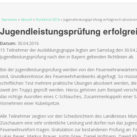
Sie sind hier
Startseite
»
Aktuell
»
Rückblick 2016
» Jugendleistungsprüfung erfolgreich absolvier
Jugendleistungsprüfung erfolgrei
Datum:
30.04.2016
15 Teilnehmer der Ausbildungsgruppe legten am Samstag den 30.04.2
Jugendleistungsprüfung nach den in Bayern geltenden Richtlinien ab.
Bei der Jugendleistungsprüfung werden von den Feuerwehranwärtern, 
sind, Grundkenntnisse des Feuerwehrhandwerks abgefragt. So müss
schriftlichen Test mehrere praktische Übungen absolviert werden, die 
zweit (im Trupp) geprüft werden. Hierzu gehören zum Beispiel versch
das richtige Ausrollen eines C-Schlauches, Zusammenkuppeln einer S
Vornehmen einer Kübelspritze.
Alle Teilnehmer zeigten vor den Schiedsrichtern des Landkreises Mü
Zuschauern eine sehr ordentliche Leistung und dürfen nun das Jugen
Feuerwehruniforn tragen. Gratulation zur bestandenen Prüfung an: Fa
Lukas Beyer, Markus Brauer, Justin Graw, Daniel Hofmann, Dawid Kli