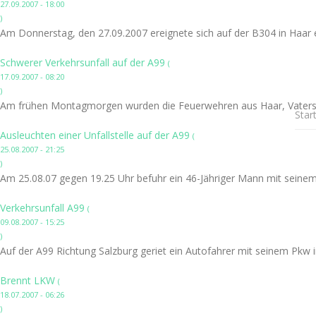
27.09.2007 - 18:00
)
Am Donnerstag, den 27.09.2007 ereignete sich auf der B304 in Haar ei
Schwerer Verkehrsunfall auf der A99
(
17.09.2007 - 08:20
)
Am frühen Montagmorgen wurden die Feuerwehren aus Haar, Vaterstet
Star
Ausleuchten einer Unfallstelle auf der A99
(
25.08.2007 - 21:25
)
Am 25.08.07 gegen 19.25 Uhr befuhr ein 46-Jähriger Mann mit seine
Verkehrsunfall A99
(
09.08.2007 - 15:25
)
Auf der A99 Richtung Salzburg geriet ein Autofahrer mit seinem Pkw in
Brennt LKW
(
18.07.2007 - 06:26
)