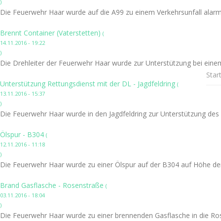
)
Die Feuerwehr Haar wurde auf die A99 zu einem Verkehrsunfall alarmi
Brennt Container (Vaterstetten)
(
14.11.2016 - 19:22
)
Die Drehleiter der Feuerwehr Haar wurde zur Unterstützung bei einem
Star
Unterstützung Rettungsdienst mit der DL - Jagdfeldring
(
13.11.2016 - 15:37
)
Die Feuerwehr Haar wurde in den Jagdfeldring zur Unterstützung des
Ölspur - B304
(
12.11.2016 - 11:18
)
Die Feuerwehr Haar wurde zu einer Ölspur auf der B304 auf Höhe der
Brand Gasflasche - Rosenstraße
(
03.11.2016 - 18:04
)
Die Feuerwehr Haar wurde zu einer brennenden Gasflasche in die Ros