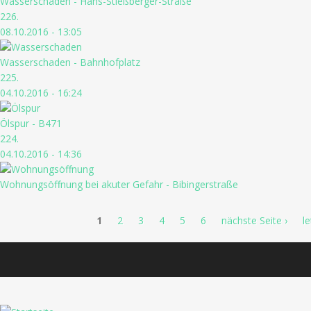
Wasserschaden - Hans-Stießberger-Straße
226.
08.10.2016 - 13:05
Wasserschaden - Bahnhofplatz
225.
04.10.2016 - 16:24
Ölspur - B471
224.
04.10.2016 - 14:36
Wohnungsöffnung bei akuter Gefahr - Bibingerstraße
Seiten
1
2
3
4
5
6
nächste Seite ›
le