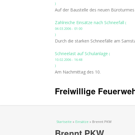
)
Auf der Baustelle des neuen Büroturmes a
Zahlreiche Einsätze nach Schneefall
(
04.03.2006 - 01:00
)
Durch die starken Schneefälle am Samsta
Schneelast auf Schulanlage
(
10.02.2006 - 16:48
)
Am Nachmittag des 10.
Freiwillige Feuerwe
Sie sind hier
Startseite
»
Einsätze
» Brennt PKW
Brennt PKW