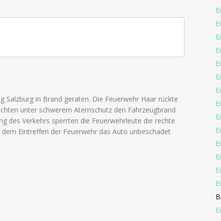
E
E
E
E
E
E
E
ng Salzburg in Brand geraten. Die Feuerwehr Haar rückte
E
löschten unter schwerem Atemschutz den Fahrzeugbrand
E
g des Verkehrs sperrten die Feuerwehrleute die rechte
E
or dem Eintreffen der Feuerwehr das Auto unbeschadet
E
E
E
E
B
E