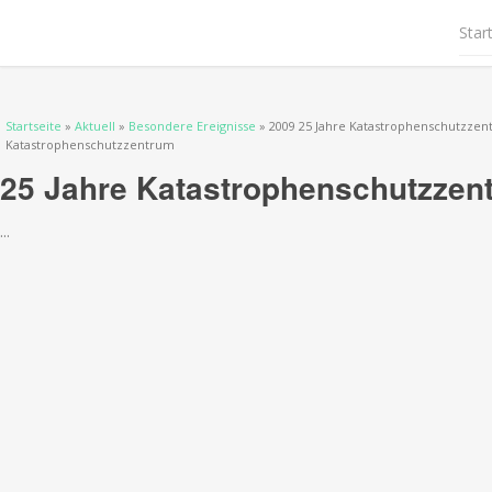
Star
Sie sind hier
Startseite
»
Aktuell
»
Besondere Ereignisse
» 2009 25 Jahre Katastrophenschutzzent
Katastrophenschutzzentrum
25 Jahre Katastrophenschutzzen
...