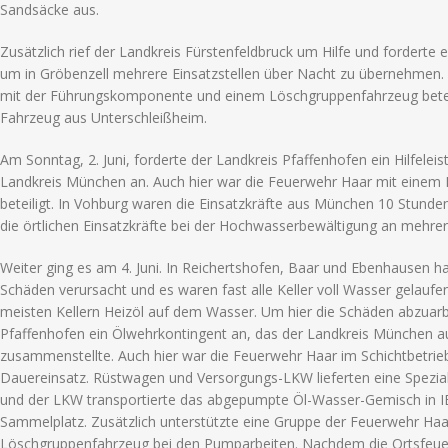
Sandsäcke aus.
Zusätzlich rief der Landkreis Fürstenfeldbruck um Hilfe und forderte
um in Gröbenzell mehrere Einsatzstellen über Nacht zu übernehmen.
mit der Führungskomponente und einem Löschgruppenfahrzeug bete
Fahrzeug aus Unterschleißheim.
Am Sonntag, 2. Juni, forderte der Landkreis Pfaffenhofen ein Hilfele
Landkreis München an. Auch hier war die Feuerwehr Haar mit einem
beteiligt. In Vohburg waren die Einsatzkräfte aus München 10 Stunde
die örtlichen Einsatzkräfte bei der Hochwasserbewältigung an mehrere
Weiter ging es am 4. Juni. In Reichertshofen, Baar und Ebenhausen h
Schäden verursacht und es waren fast alle Keller voll Wasser gelauf
meisten Kellern Heizöl auf dem Wasser. Um hier die Schäden abzuarbe
Pfaffenhofen ein Ölwehrkontingent an, das der Landkreis München 
zusammenstellte. Auch hier war die Feuerwehr Haar im Schichtbetrieb
Dauereinsatz. Rüstwagen und Versorgungs-LKW lieferten eine Spe
und der LKW transportierte das abgepumpte Öl-Wasser-Gemisch in I
Sammelplatz. Zusätzlich unterstützte eine Gruppe der Feuerwehr H
Löschgruppenfahrzeug bei den Pumparbeiten. Nachdem die Ortsfeue