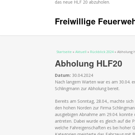
das neue HLF 20 abzuholen.
Freiwillige Feuerwe
Sie sind hier
Startseite
»
Aktuell
»
Rückblick 2024
» Abholung 
Abholung HLF20
Datum:
30.04.2024
Nach langem Warten war es am 30.04. end
Schlingmann zur Abholung bereit.
Bereits am Sonntag, 28.04., machte sic
den hohen Norden zur Firma Schlingmann
ausgiebigen Abnahme am 29.04. konnte d
antreten. Dabei wurde es gleich auf die P
welche Fahreigenschaften es bei hoher Ge
Kategorien meisterte das Fahrzeug mit B