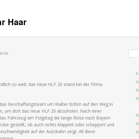
hr Haar
Suc
HLF20
K
A
lich so weit: das neue HLF 20 stand bei der Firma
R
R
h das Beschaffungsteam um Walter Böhm auf den Weg in
, um dort das neue HLF 20 abzuholen. Nach einer
R
as Fahrzeug am Folgetag die lange Reise nach Bayern
R
robe gestellt, ob auch nichts klappert oder scheppert und
schwindigkeit auf der Autobahn zeigt. All diese
R
ravour.