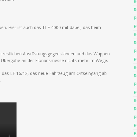
R
R
R
R
nken. Hier ist auch das TLF 4000 mit dabei, das beim
R
R
R
en restlichen Ausrüstungsgegenständen und das Wappen
R
en Übergabe an der Floriansmesse nichts mehr im Wege.
R
g, das LF 16/12, das neue Fahrzeug am Ortseingang ab
R
.
R
R
R
R
R
R
B