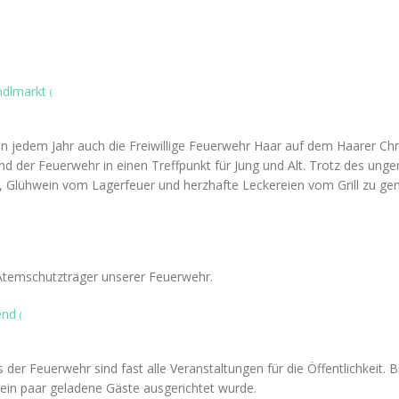
ndlmarkt
(
 jedem Jahr auch die Freiwillige Feuerwehr Haar auf dem Haarer Chris
d der Feuerwehr in einen Treffpunkt für Jung und Alt. Trotz des unge
, Glühwein vom Lagerfeuer und herzhafte Leckereien vom Grill zu ge
 Atemschutzträger unserer Feuerwehr.
bend
(
er Feuerwehr sind fast alle Veranstaltungen für die Öffentlichkeit. B
 ein paar geladene Gäste ausgerichtet wurde.