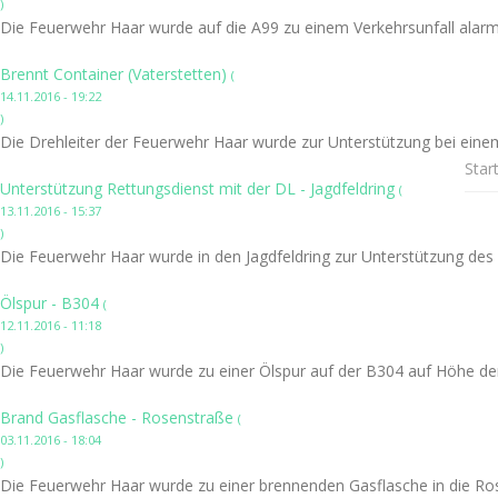
)
Die Feuerwehr Haar wurde auf die A99 zu einem Verkehrsunfall alarmi
Brennt Container (Vaterstetten)
(
14.11.2016 - 19:22
)
Die Drehleiter der Feuerwehr Haar wurde zur Unterstützung bei einem
Star
Unterstützung Rettungsdienst mit der DL - Jagdfeldring
(
13.11.2016 - 15:37
)
Die Feuerwehr Haar wurde in den Jagdfeldring zur Unterstützung des
Ölspur - B304
(
12.11.2016 - 11:18
)
Die Feuerwehr Haar wurde zu einer Ölspur auf der B304 auf Höhe der
Brand Gasflasche - Rosenstraße
(
03.11.2016 - 18:04
)
Die Feuerwehr Haar wurde zu einer brennenden Gasflasche in die Ros