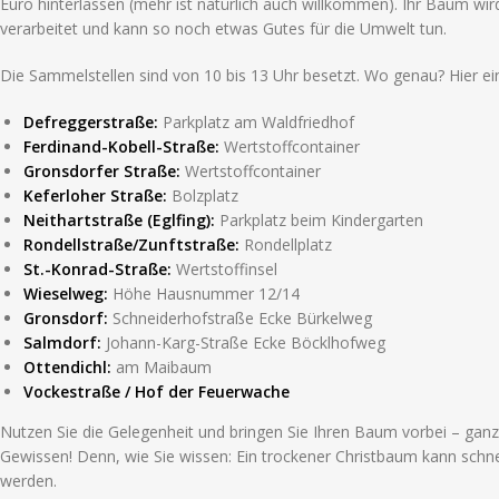
Euro hinterlassen (mehr ist natürlich auch willkommen). Ihr Baum wi
verarbeitet und kann so noch etwas Gutes für die Umwelt tun.
Die Sammelstellen sind von 10 bis 13 Uhr besetzt. Wo genau? Hier ei
Defreggerstraße:
Parkplatz am Waldfriedhof
Ferdinand-Kobell-Straße:
Wertstoffcontainer
Gronsdorfer Straße:
Wertstoffcontainer
Keferloher Straße:
Bolzplatz
Neithartstraße (Eglfing):
Parkplatz beim Kindergarten
Rondellstraße/Zunftstraße:
Rondellplatz
St.-Konrad-Straße:
Wertstoffinsel
Wieselweg:
Höhe Hausnummer 12/14
Gronsdorf:
Schneiderhofstraße Ecke Bürkelweg
Salmdorf:
Johann-Karg-Straße Ecke Böcklhofweg
Ottendichl:
am Maibaum
Vockestraße / Hof der Feuerwache
Nutzen Sie die Gelegenheit und bringen Sie Ihren Baum vorbei – gan
Gewissen! Denn, wie Sie wissen: Ein trockener Christbaum kann schne
werden.