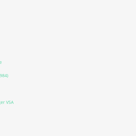
e
984)
er VSA