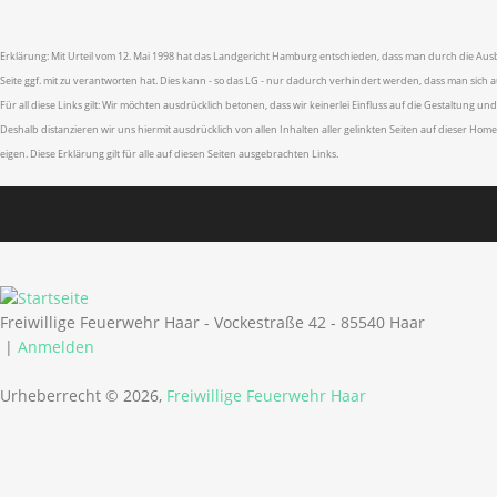
Erklärung: Mit Urteil vom 12. Mai 1998 hat das Landgericht Hamburg entschieden, dass man durch die Ausb
Seite ggf. mit zu verantworten hat. Dies kann - so das LG - nur dadurch verhindert werden, dass man sich a
Für all diese Links gilt: Wir möchten ausdrücklich betonen, dass wir keinerlei Einfluss auf die Gestaltung un
Deshalb distanzieren wir uns hiermit ausdrücklich von allen Inhalten aller gelinkten Seiten auf dieser H
eigen. Diese Erklärung gilt für alle auf diesen Seiten ausgebrachten Links.
Freiwillige Feuerwehr Haar - Vockestraße 42 - 85540 Haar
|
Anmelden
Urheberrecht © 2026,
Freiwillige Feuerwehr Haar