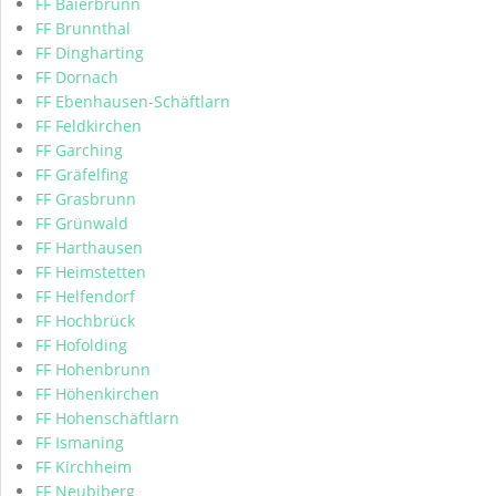
FF Baierbrunn
FF Brunnthal
FF Dingharting
FF Dornach
FF Ebenhausen-Schäftlarn
FF Feldkirchen
FF Garching
FF Gräfelfing
FF Grasbrunn
FF Grünwald
FF Harthausen
FF Heimstetten
FF Helfendorf
FF Hochbrück
FF Hofolding
FF Hohenbrunn
FF Höhenkirchen
FF Hohenschäftlarn
FF Ismaning
FF Kirchheim
FF Neubiberg