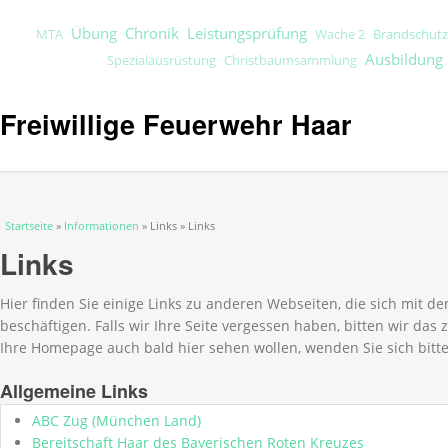
Übung
Chronik
Leistungsprüfung
Brandschutz
MTA
Wache 2
Ausbildung
Spezialausrüstung
Christbaumsammlung
Freiwillige Feuerwehr Haar
Sie sind hier
Startseite
»
Informationen
» Links » Links
Links
Hier finden Sie einige Links zu anderen Webseiten, die sich mit
beschäftigen. Falls wir Ihre Seite vergessen haben, bitten wir das
Ihre Homepage auch bald hier sehen wollen, wenden Sie sich bitte
Allgemeine Links
ABC Zug (München Land)
Bereitschaft Haar des Bayerischen Roten Kreuzes