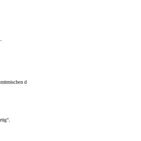
.
 mitmischen d
tig“.