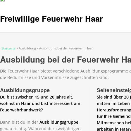
Freiwillige Feuerwehr Haar
Sie sind hier
Startseite
» Ausbildung » Ausbildung bei der Feuerwehr Haar
Ausbildung bei der Feuerwehr H
Die Feuerwehr Haar bietet verschiedene Ausbildungsprogramme an
die Bedürfnisse und Vorkenntnisse zugeschnitten sind:
Ausbildungsgruppe
Seiteneinstei
Du bist zwischen 15 und 20 Jahre alt,
Sie sind über 20 
wohnst in Haar und bist interessiert am
mitten im Leben
Feuerwehrhandwerk?
Herausforderung
für Ihre Gemeind
Dann bist du in der
Ausbildungsgruppe
Mitmenschen hel
genau richtig. Während der zweijährigen
arbeiten in Haar