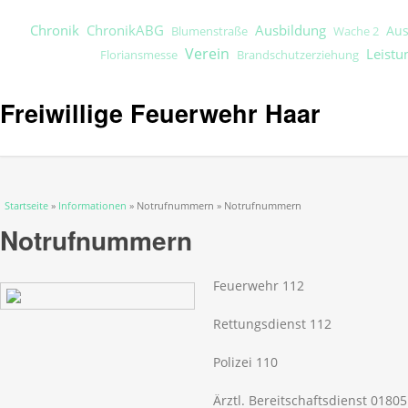
Chronik
ChronikABG
Ausbildung
Aus
Blumenstraße
Wache 2
Verein
Leistu
Floriansmesse
Brandschutzerziehung
Freiwillige Feuerwehr Haar
Sie sind hier
Startseite
»
Informationen
» Notrufnummern » Notrufnummern
Notrufnummern
Feuerwehr 112
Rettungsdienst 112
Polizei 110
Ärztl. Bereitschaftsdienst 01805