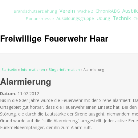
Verein
ChronikABG
Ausbil
Brandschutzerziehung
Wache 2
Übung
Technik
Ausbildungsgruppe
Floriansmesse
Ch
Freiwillige Feuerwehr Haar
Sie sind hier
Startseite
»
Informationen
»
Bürgerinformation
» Alarmierung
Alarmierung
Datum:
11.02.2012
Bis in die 80er Jahre wurde die Feuerwehr mit der Sirene alarmiert. D
Ortsgebiet gut hörbar, dass die Feuerwehr einen Einsatz hat. Bei den a
Störung, die durch die Lautstärke der Sirene ausgeht, niemandem m
Grund wurde auf die "stille Alarmierung" umgestellt: Jeder aktive Fe
Funkmeldeempfänger, der ihn zum Alarm ruft.