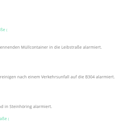
raße
(
nnenden Müllcontainer in die Leibstraße alarmiert.
einigen nach einem Verkehrsunfall auf die B304 alarmiert.
 in Steinhöring alarmiert.
raße
(