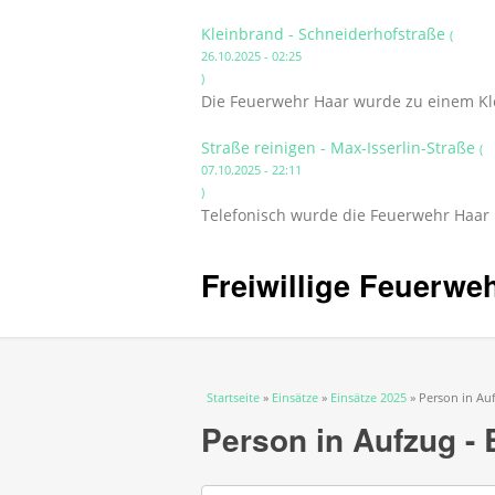
Kleinbrand - Schneiderhofstraße
(
26.10.2025 - 02:25
)
Die Feuerwehr Haar wurde zu einem Kle
Straße reinigen - Max-Isserlin-Straße
(
07.10.2025 - 22:11
)
Telefonisch wurde die Feuerwehr Haar i
Freiwillige Feuerwe
Sie sind hier
Startseite
»
Einsätze
»
Einsätze 2025
» Person in Au
Person in Aufzug - 