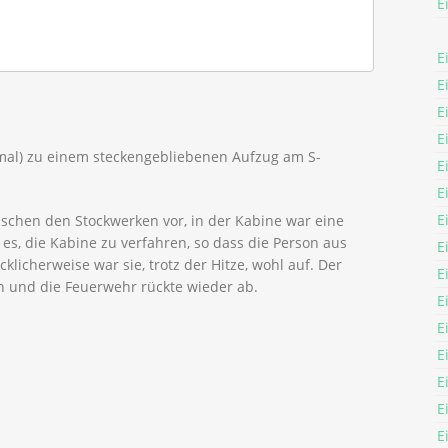
E
E
E
E
E
mal) zu einem steckengebliebenen Aufzug am S-
E
E
E
ischen den Stockwerken vor, in der Kabine war eine
es, die Kabine zu verfahren, so dass die Person aus
E
licherweise war sie, trotz der Hitze, wohl auf. Der
E
und die Feuerwehr rückte wieder ab.
E
E
E
E
E
E