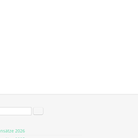
hformular
Suche
insätze 2026