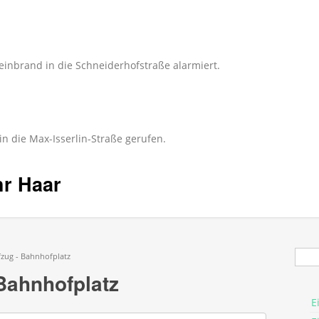
inbrand in die Schneiderhofstraße alarmiert.
n die Max-Isserlin-Straße gerufen.
hr Haar
Suc
fzug - Bahnhofplatz
Bahnhofplatz
E