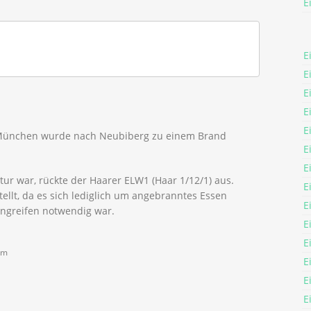
E
E
E
E
E
E
s München wurde nach Neubiberg zu einem Brand
E
E
ur war, rückte der Haarer ELW1 (Haar 1/12/1) aus.
E
ellt, da es sich lediglich um angebranntes Essen
E
ingreifen notwendig war.
E
E
im
E
E
E