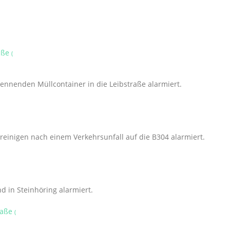
raße
(
nnenden Müllcontainer in die Leibstraße alarmiert.
einigen nach einem Verkehrsunfall auf die B304 alarmiert.
 in Steinhöring alarmiert.
raße
(