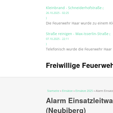
Kleinbrand - Schneiderhofstraße
(
26.10.2025 - 02:25
)
Die Feuerwehr Haar wurde zu einem Kle
Straße reinigen - Max-Isserlin-Straße
(
07.10.2025 - 22:11
)
Telefonisch wurde die Feuerwehr Haar i
Freiwillige Feuerwe
Sie sind hier
Startseite
»
Einsätze
»
Einsätze 2025
» Alarm Einsat
Alarm Einsatzleitw
(Neubiberg)