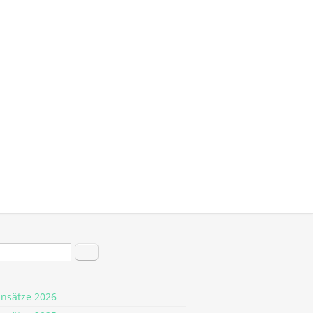
hformular
Suche
insätze 2026