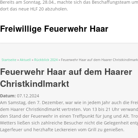
Bereits am Sonntag, 28.04., machte sich das Beschaffungsteam 
dort das neue HLF 20 abzuholen.
Freiwillige Feuerwehr Haar
Sie sind hier
Startseite
»
Aktuell
»
Rückblick 2024
» Feuerwehr Haar auf dem Haarer Christkindlmark
Feuerwehr Haar auf dem Haarer
Christkindlmarkt
Datum:
07.12.2024
Am Samstag, den 7. Dezember, war wie in jedem Jahr auch die Frei
dem Haarer Christkindlmarkt vertreten. Von 13 bis 21 Uhr verwand
den Stand der Feuerwehr in einen Treffpunkt für Jung und Alt. Tr
Wetters ließen sich zahlreiche Besucher nicht die Gelegenheit e
Lagerfeuer und herzhafte Leckereien vom Grill zu genießen.