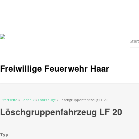
Star
Freiwillige Feuerwehr Haar
Sie sind hier
Startseite
»
Technik
»
Fahrzeuge
» Löschgruppenfahrzeug LF 20
Löschgruppenfahrzeug LF 20
Typ: