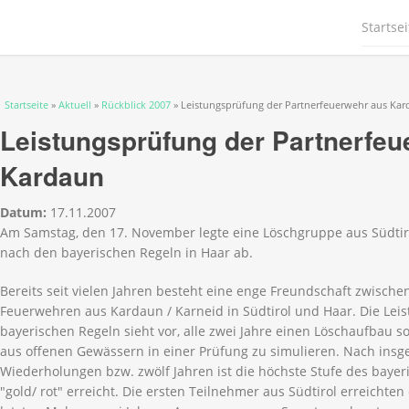
Startsei
Sie sind hier
Startseite
»
Aktuell
»
Rückblick 2007
» Leistungsprüfung der Partnerfeuerwehr aus Ka
Leistungsprüfung der Partnerfeu
Kardaun
Datum:
17.11.2007
Am Samstag, den 17. November legte eine Löschgruppe aus Südtir
nach den bayerischen Regeln in Haar ab.
Bereits seit vielen Jahren besteht eine enge Freundschaft zwischen
Feuerwehren aus Kardaun / Karneid in Südtirol und Haar. Die Le
bayerischen Regeln sieht vor, alle zwei Jahre einen Löschaufbau
aus offenen Gewässern in einer Prüfung zu simulieren. Nach insg
Wiederholungen bzw. zwölf Jahren ist die höchste Stufe des baye
"gold/ rot" erreicht. Die ersten Teilnehmer aus Südtirol erreichten