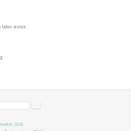
fallen drohte.
g.
hformular
Suche
insätze 2026