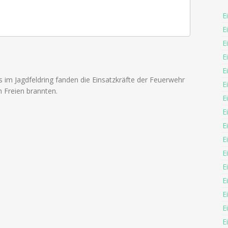
E
E
E
E
E
im Jagdfeldring fanden die Einsatzkräfte der Feuerwehr
E
m Freien brannten.
E
E
E
E
E
E
E
E
E
E