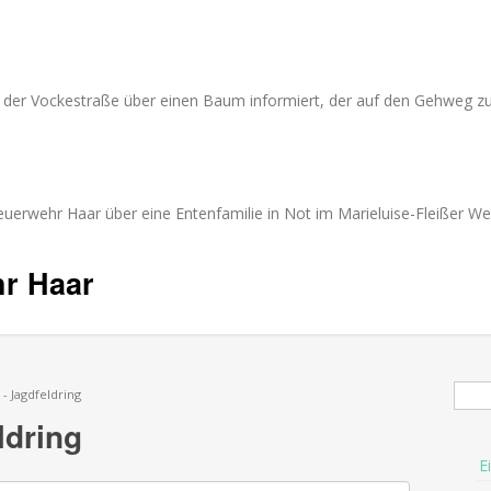
 der Vockestraße über einen Baum informiert, der auf den Gehweg zu 
euerwehr Haar über eine Entenfamilie in Not im Marieluise-Fleißer We
hr Haar
Suc
- Jagdfeldring
ldring
E