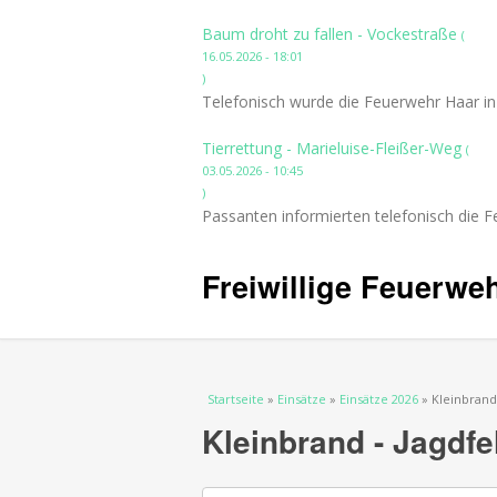
Baum droht zu fallen - Vockestraße
(
16.05.2026 - 18:01
)
Telefonisch wurde die Feuerwehr Haar in
Tierrettung - Marieluise-Fleißer-Weg
(
03.05.2026 - 10:45
)
Passanten informierten telefonisch die F
Freiwillige Feuerwe
Sie sind hier
Startseite
»
Einsätze
»
Einsätze 2026
» Kleinbrand 
Kleinbrand - Jagdfe