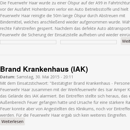
Die Feuerwehr Haar wurde zu einer Ölspur auf der A99 in Fahrtrichtun
vor der Ausfahrt Hohenbrunn verlor ein Auto Betriebsstoffe und hielt
Feuerwehr Haar reinigte die 50m lange Ölspur durch Abstreuen mit
Bindemittel, welches anschließend wieder aufgenommen wurde. Wäh
rechte Fahrstreifen gesperrt. Nachdem das defekte Auto abtransporti
Feuerwehr die Sicherung der Einsatzstelle aufheben und wieder einrü
Wei
Brand Krankenhaus (IAK)
Datum:
Samstag, 30. Mai 2015 - 20:11
Mit dem Einsatzstichwort: "Bestätigter Brand Krankenhaus - Persone
Feuerwehr Haar zusammen mit der Werkfeuerwehr des Isar Amper Kli
das Gelände des IAK alarmiert. Bei Eintreffen stellte sich heraus, das
Außenbereich Feuer gefangen hatte und Ursache für eine stärkere R
Feuer konnte aber von Angestellten des Klinikums, noch vor Eintreff
werden. Für die Feuerwehr Haar ergab sich kein weiteres Eingreifen.
Weiterlesen
über Brand Krankenhaus (IAK)