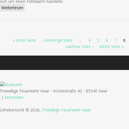
sich um einen Fehlalarm handelte.
Weiterlesen
über Brandmeldeanlage (Vaterstetten)
Seiten
« erste Seite
‹ vorherige Seite
…
4
5
6
7
8
nächste Seite ›
letzte Seite »
Freiwillige Feuerwehr Haar - Vockestraße 42 - 85540 Haar
|
Anmelden
Urheberrecht © 2026,
Freiwillige Feuerwehr Haar