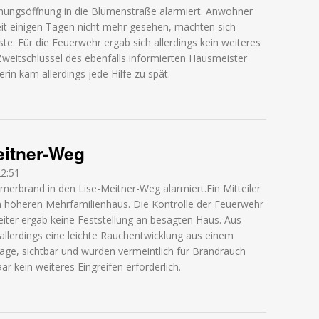
ungsöffnung in die Blumenstraße alarmiert. Anwohner
it einigen Tagen nicht mehr gesehen, machten sich
te. Für die Feuerwehr ergab sich allerdings kein weiteres
Zweitschlüssel des ebenfalls informierten Hausmeister
in kam allerdings jede Hilfe zu spät.
Blumenstraße
eitner-Weg
22:51
rbrand in den Lise-Meitner-Weg alarmiert.Ein Mitteiler
 höheren Mehrfamilienhaus. Die Kontrolle der Feuerwehr
iter ergab keine Feststellung an besagten Haus. Aus
allerdings eine leichte Rauchentwicklung aus einem
age, sichtbar und wurden vermeintlich für Brandrauch
r kein weiteres Eingreifen erforderlich.
itner-Weg