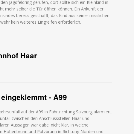
en Jagdfeldring gerufen, dort sollte sich ein Kleinkind in
t mehr selber die Tür öffnen können. Ein Ankunft der
inkindes bereits geschafft, das Kind aus seiner misslichen
wehr kein weiteres Eingreifen erforderlich.
gesperrt - Jagdfeldring
hnhof Haar
hnhof Haar
 eingeklemmt - A99
rsunfall auf der A99 in Fahrtrichtung Salzburg alarmiert.
unfall zwischen den Anschlussstellen Haar und
ren Aussagen war dabei nicht klar, in welche
en Hohenbrunn und Putzbrunn in Richtung Norden und