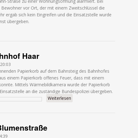
ahn-Straße zu einer Wohnungsöffnung alarmiert. Bei
r Bewohner vor Ort, der mit einem Zweitschlüssel die
 ergab sich kein Eingreifen und die Einsatzstelle wurde
enst übergeben.
tto-Hahn-Straße
ahnhof Haar
 20:03
nnenden Papierkorb auf dem Bahnsteig des Bahnhofes
 aus einem Papierkorb offenes Feuer, dass mit einem
 konnte. Mittels Wärmebildkamera wurde der Papierkorb
 Einsatzstelle an die zuständige Bundespolizei übergeben.
Weiterlesen
über Brand Papierkorb - Bahnhof
Blumenstraße
4:39