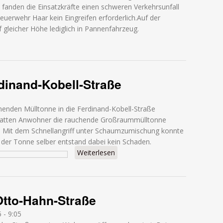
t fanden die Einsatzkräfte einen schweren Verkehrsunfall
euerwehr Haar kein Eingreifen erforderlich.Auf der
gleicher Höhe lediglich in Pannenfahrzeug.
eingeklemmt - A99
dinand-Kobell-Straße
enden Mülltonne in die Ferdinand-Kobell-Straße
e hatten Anwohner die rauchende Großraummülltonne
 Mit dem Schnellangriff unter Schaumzumischung konnte
 der Tonne selber entstand dabei kein Schaden.
Weiterlesen
über Mülltonnenbrand - Ferdinan
Otto-Hahn-Straße
 - 9:05