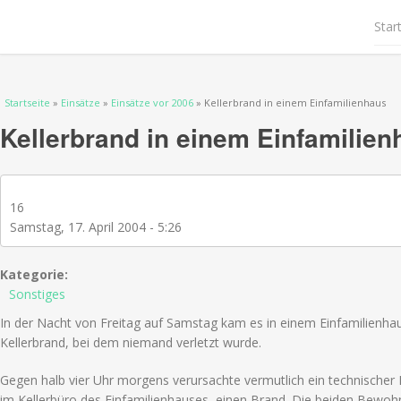
Star
Sie sind hier
Startseite
»
Einsätze
»
Einsätze vor 2006
» Kellerbrand in einem Einfamilienhaus
Kellerbrand in einem Einfamilien
16
Samstag, 17. April 2004 - 5:26
Kategorie:
Sonstiges
In der Nacht von Freitag auf Samstag kam es in einem Einfamilienha
Kellerbrand, bei dem niemand verletzt wurde.
Gegen halb vier Uhr morgens verursachte vermutlich ein technischer 
im Kellerbüro des Einfamilienhauses, einen Brand. Die beiden Bewohn