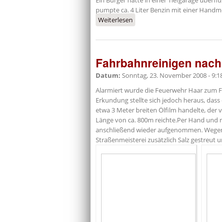
Ein Bürger hatte in einer Tiefgarage überfl
pumpte ca. 4 Liter Benzin mit einer Hand
Weiterlesen
über Benzin im Gully
Fahrbahnreinigen nach
Datum:
Sonntag, 23. November 2008 - 9:1
Alarmiert wurde die Feuerwehr Haar zum Fa
Erkundung stellte sich jedoch heraus, dass
etwa 3 Meter breiten Ölfilm handelte, der 
Länge von ca. 800m reichte.Per Hand und 
anschließend wieder aufgenommen. Wegen 
Straßenmeisterei zusätzlich Salz gestreut 