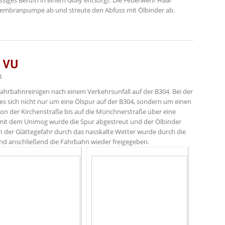
üssiges Benzin in einem Gully entsorgt. Die Feuerwehr Haar
membranpumpe ab und streute den Abfuss mit Ölbinder ab.
 VU
8
hrbahnreinigen nach einem Verkehrsunfall auf der B304. Bei der
 es sich nicht nur um eine Ölspur auf der B304, sondern um einen
von der Kirchenstraße bis auf die Münchnerstraße über eine
mit dem Unimog wurde die Spur abgestreut und der Ölbinder
der Glättegefahr durch das nasskalte Wetter wurde durch die
und anschließend die Fahrbahn wieder freigegeben.