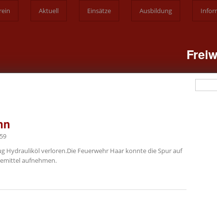
rein
Aktuell
Einsätze
Ausbildung
Infor
Freiw
Such
hn
:59
ug Hydrauliköl verloren.Die Feuerwehr Haar konnte die Spur auf
demittel aufnehmen.
n