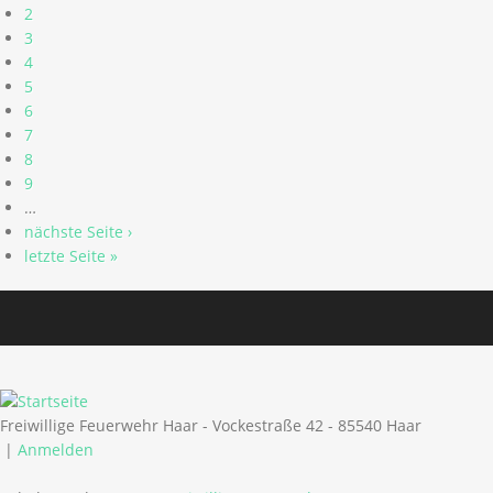
2
3
4
5
6
7
8
9
…
nächste Seite ›
letzte Seite »
Freiwillige Feuerwehr Haar - Vockestraße 42 - 85540 Haar
|
Anmelden