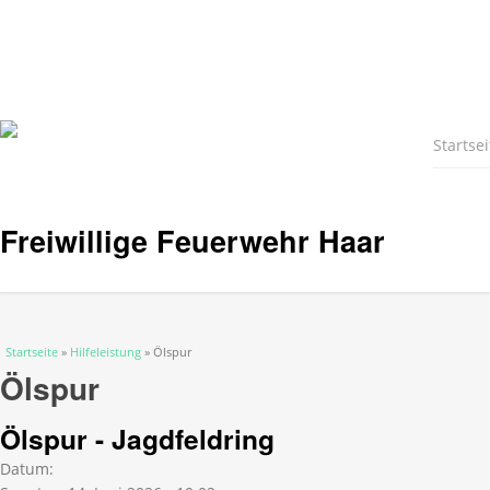
Startsei
Freiwillige Feuerwehr Haar
Sie sind hier
Startseite
»
Hilfeleistung
» Ölspur
Ölspur
Ölspur - Jagdfeldring
Datum: