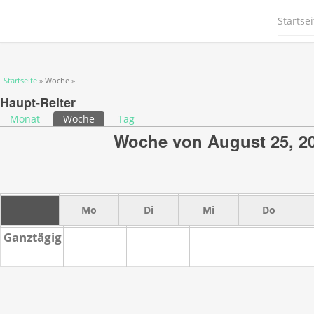
Startsei
Sie sind hier
Startseite
» Woche »
Haupt-Reiter
Monat
Woche
(aktiver Reiter)
Tag
Woche von August 25, 2
Mo
Di
Mi
Do
Ganztägig