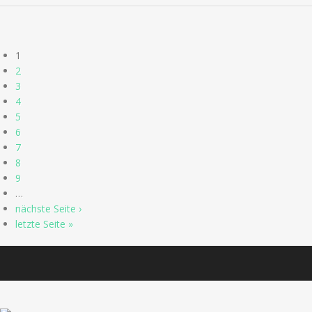
Seiten
1
2
3
4
5
6
7
8
9
…
nächste Seite ›
letzte Seite »