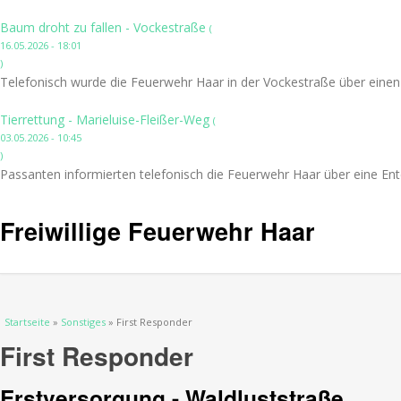
Baum droht zu fallen - Vockestraße
(
16.05.2026 - 18:01
)
Telefonisch wurde die Feuerwehr Haar in der Vockestraße über einen
Tierrettung - Marieluise-Fleißer-Weg
(
03.05.2026 - 10:45
)
Passanten informierten telefonisch die Feuerwehr Haar über eine Ent
Freiwillige Feuerwehr Haar
Sie sind hier
Startseite
»
Sonstiges
» First Responder
First Responder
Erstversorgung - Waldluststraße