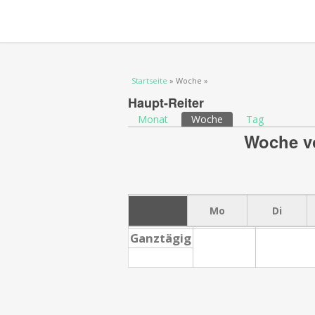
Sie sind hier
Startseite
» Woche »
Haupt-Reiter
Monat
Woche
(aktiver Reiter)
Tag
Woche vo
Mo
Di
Ganztägig